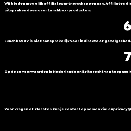
Wij bieden mogelijk affiliatepartnerschappen aan. Affiliates
uitspraken doen over Lunchbox-producten.
6
Lunchbox BV is niet aansprakelijk voor indirecte of gevolgscha
7
Op deze voorwaarden is Nederlands en Brits recht van toepass
Voor vragen of klachten kun je contact opnemen via: euprivac