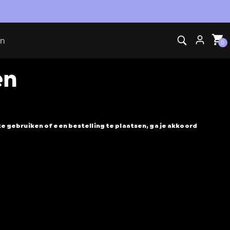
on
0
en
 gebruiken of een bestelling te plaatsen, ga je akkoord