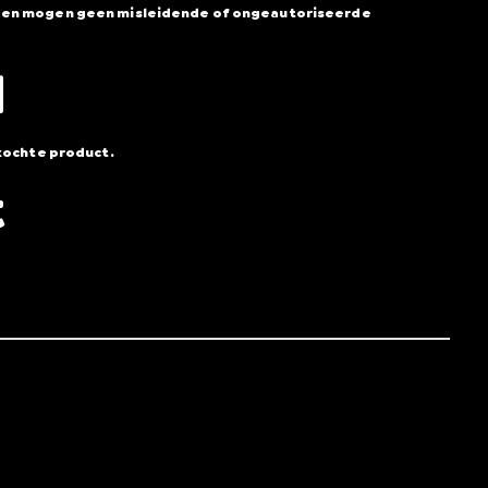
en en mogen geen misleidende of ongeautoriseerde
d
ekochte product.
t