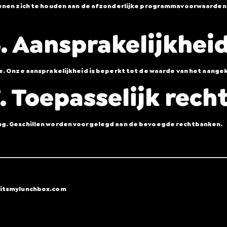
 dienen zich te houden aan de afzonderlijke programmavoorwaard
. Aansprakelijkhei
de. Onze aansprakelijkheid is beperkt tot de waarde van het aang
. Toepasselijk rech
ing. Geschillen worden voorgelegd aan de bevoegde rechtbanken.
Sling Pack
$69.00
y@itsmylunchbox.com