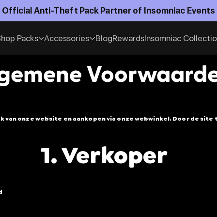
Official Anti-Theft Pack Partner of Insomniac Events
hop Packs
Accessories
Blog
Rewards
Insomniac Collecti
gemene Voorwaard
 van onze website en aankopen via onze webwinkel. Door de site te
1. Verkoper
d