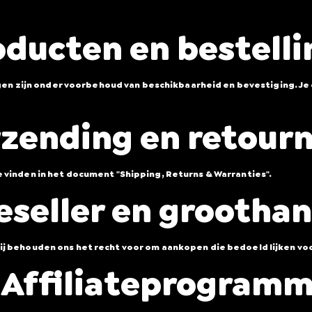
oducten en bestell
lingen zijn onder voorbehoud van beschikbaarheid en bevestiging. J
rzending en retour
 vinden in het document "Shipping, Returns & Warranties".
Reseller en grootha
 Wij behouden ons het recht voor om aankopen die bedoeld lijken
 Affiliateprogram