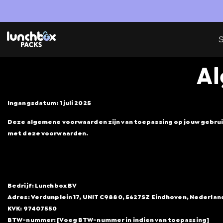
S
Al
Ingangsdatum:
1 juli 2025
Deze algemene voorwaarden zijn van toepassing op jouw gebruik
met deze voorwaarden.
Bedrijf:
Lunchbox BV
Adres:
Verdunplein 17, UNIT C9880, 5627SZ Eindhoven, Nederlan
KVK:
97407550
BTW-nummer:
[Voeg BTW-nummer in indien van toepassing]