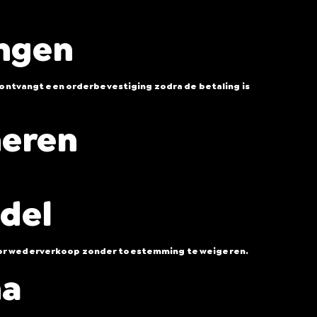
ingen
e ontvangt een orderbevestiging zodra de betaling is
neren
ndel
 voor wederverkoop zonder toestemming te weigeren.
ma